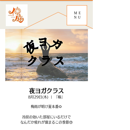
ME
NU
夜ヨガクラス
8月29日(木)
  |  
「椿」
梅雨が明け夏本番🌻
冷房の効いた部屋にいるだけで
なんだか疲れが溜まるこの季節😓