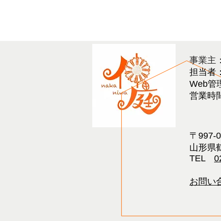
​事業主
担当者
Web管
営業時間 
〒997-
山形県鶴
TEL
0
お問い