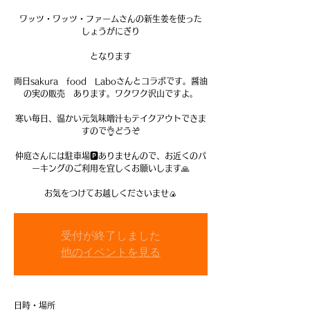
ワッツ・ワッツ・ファームさんの新生姜を使った
しょうがにぎり
となります
両日sakura food Laboさんとコラボです。醤油
の実の販売 あります。ワクワク沢山ですよ。
寒い毎日、温かい元気味噌汁もテイクアウトできま
すので👌どうぞ
仲庭さんには駐車場🅿️ありませんので、お近くのパ
ーキングのご利用を宜しくお願いします🙏
お気をつけてお越しくださいませ🍙
受付が終了しました
他のイベントを見る
日時・場所