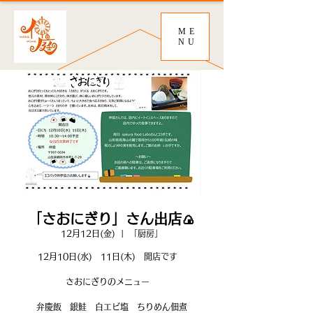
ME
NU
「さおにぎり」さん出店🍙
12月12日(金)
  |  
「厨房」
12月10日(水) 11日(木) 開店です
さおにぎりのメニュー
弁慶飯 銀鮭 白エビ塩 ちりめん佃煮