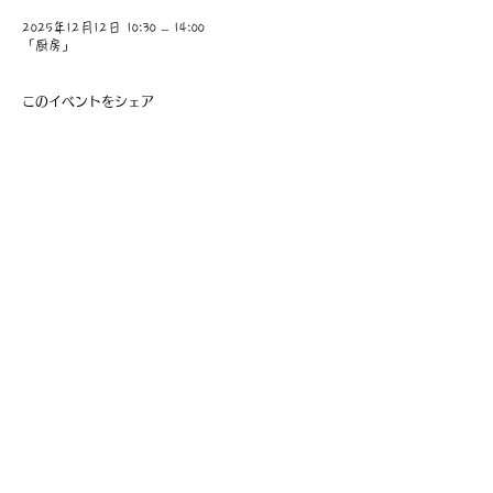
2025年12月12日 10:30 – 14:00
「厨房」
このイベントをシェア
​事業主：里 義信
担当者：里 孝信
Web管理者：高橋 真由美​
営業時間 9:00-21:00
〒997-0034
山形県鶴岡市本町1-7-29
TEL
0235-25-8516
お問い合わせ
Information
会員費の支払い
会員登録
利用規約
特定商取引法に基づく表記