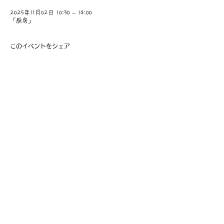
2025年11月02日 10:30 – 14:00
「厨房」
このイベントをシェア
​事業主：里 義信
担当者：里 孝信
Web管理者：高橋 真由美​
営業時間 9:00-21:00
〒997-0034
山形県鶴岡市本町1-7-29
TEL
0235-25-8516
お問い合わせ
Information
会員費の支払い
会員登録
利用規約
特定商取引法に基づく表記