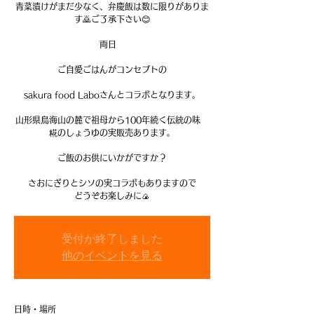
青菜漬けがまだ少なく、弁慶飯は数に限りがありま
す🙇ご了承下さい😊
両日
ご自愛ごはんがコンセプトの
sakura food Laboさんとコラボとなります。
山形県鳥海山の麓で祖母から100年続く伝統の味
糀のしょうゆの実販売あります。
ご飯のお供にいかがですか？
さおにぎりとシソの実コラボもありますので
どうぞお楽しみに🍙
受付が終了しました
他のイベントを見る
日時・場所