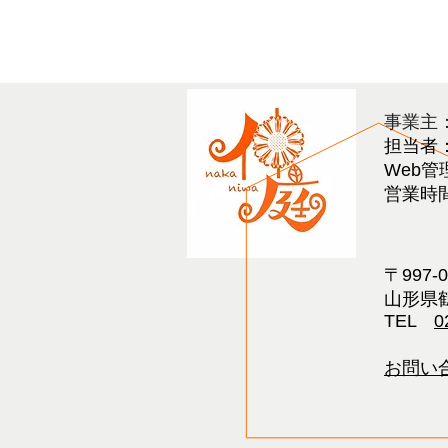
​事業主
担当者
Web管
営業時間 
〒997-
山形県鶴
TEL
0
お問い