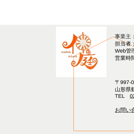
​事業主
担当者
Web管
営業時間 
〒997-
山形県鶴
TEL
0
お問い