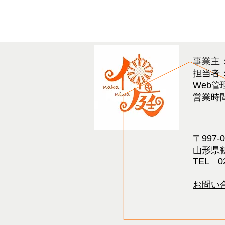
​事業主
担当者
Web管
営業時間 
〒997-
山形県鶴
TEL
0
お問い