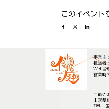
このイベント
​事業主
担当者
Web管
営業時間 
〒997-
山形県鶴
TEL
0