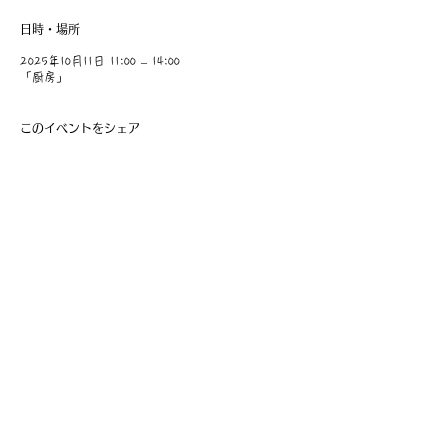
日時・場所
2025年10月11日 11:00 – 14:00
「厨房」
このイベントをシェア
​事業主：里 義信
担当者：里 孝信
Web管理者：高橋 真由美​
営業時間 9:00-21:00
〒997-0034
山形県鶴岡市本町1-7-29
TEL
0235-25-8516
お問い合わせ
Information
会員費の支払い
会員登録