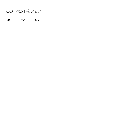
このイベントをシェア
​事業主：里 義信
担当者：里 孝信
Web管理者：高橋 真由美​
営業時間 9:00-21:00
〒997-0034
山形県鶴岡市本町1-7-29
TEL
0235-25-8516
お問い合わせ
Information
会員費の支払い
会員登録
利用規約
特定商取引法に基づく表記
Follow us