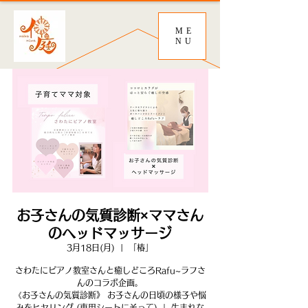
ME
NU
お子さんの気質診断×ママさん
のヘッドマッサージ
3月18日(月)
  |  
「椿」
さわたにピアノ教室さんと癒しどころRafu~ラフさ
んのコラボ企画。
《お子さんの気質診断》 お子さんの日頃の様子や悩
みをヒヤリング (専用シートにそって) ↓ 生まれな