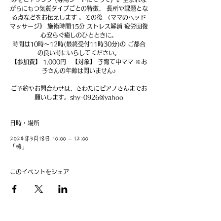
がらにもつ気質タイプごとの特徴、 長所や課題とな
る点などをお伝えします 。その後 《ママのヘッド
マッサージ》 施術時間15分 ストレス解消 疲労回復
心安らぐ癒しのひとときに。
時間は10時〜12時(最終受付11時30分)の ご都合
の良い時にいらしてください。
【参加費】 1.000円 【対象】 子育て中ママ ※お
子さんの年齢は問いません♪
ご予約やお問合わせは、さわたにピアノさんまでお
願いします。shy-0926@yahoo
日時・場所
2024年3月18日 10:00 – 12:00
「椿」
このイベントをシェア