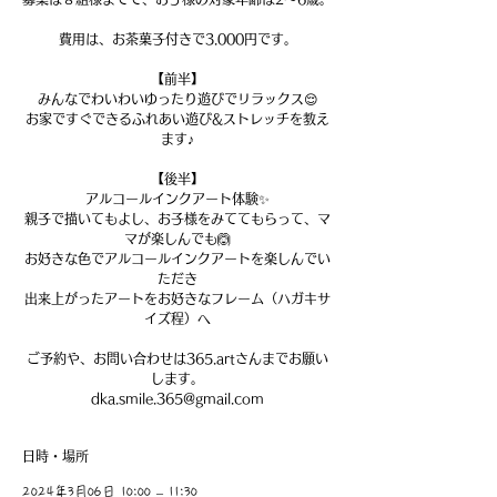
費用は、お茶菓子付きで3.000円です。
【前半】
みんなでわいわいゆったり遊びでリラックス😌
お家ですぐできるふれあい遊び&ストレッチを教え
ます♪
【後半】
アルコールインクアート体験✨
親子で描いてもよし、お子様をみててもらって、マ
マが楽しんでも🙆
お好きな色でアルコールインクアートを楽しんでい
ただき
出来上がったアートをお好きなフレーム（ハガキサ
イズ程）へ
ご予約や、お問い合わせは365.artさんまでお願い
します。
dka.smile.365@gmail.com
日時・場所
2024年3月06日 10:00 – 11:30