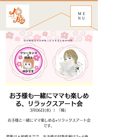
ME
NU
お子様も一緒にママも楽しめ
る、リラックスアート会
3月06日(水)
  |  
「椿」
お子様と一緒にママ楽しめる⭐︎リラックスアート会
です。
募集は８組様までで、お子様の対象年齢は2〜6歳。