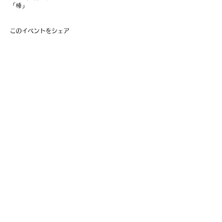
「椿」
このイベントをシェア
​事業主：里 義信
担当者：里 孝信
Web管理者：高橋 真由美​
営業時間 9:00-21:00
〒997-0034
山形県鶴岡市本町1-7-29
TEL
0235-25-8516
お問い合わせ
Information
会員費の支払い
会員登録
利用規約
特定商取引法に基づく表記