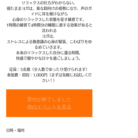
リラックスの仕方がわからない。
寝たままヨガは、楽な仰向けの姿勢になり、声のガ
イドに耳を傾けながら
心身のリラックスした状態を促す練習です。
1時間の練習で4時間分の睡眠に値する効果があると
言われる
ヨガは、
ストレスによる無意識の心身の緊張、こわばりをゆ
るめていきます。
本来のリラックスした自分に還る時間。
快適で穏やかな日々を過ごしましょう。
定員：5名様（少人数でゆったり受けられます）
参加費：初回：1,000円（まずは気軽にお試しくだ
さい！）
受付が終了しました
他のイベントを見る
日時・場所