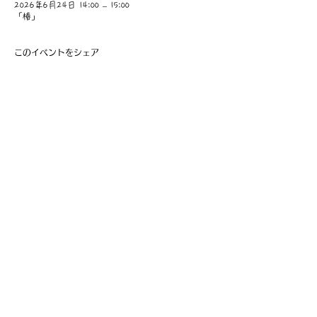
2026年6月24日 14:00 – 15:00
「椿」
このイベントをシェア
​事業主：里 義信
担当者：里 孝信
Web管理者：高橋 真由美​
営業時間 9:00-21:00
〒997-0034
山形県鶴岡市本町1-7-29
TEL
0235-25-8516
お問い合わせ
Information
会員費の支払い
会員登録
利用規約
特定商取引法に基づく表記