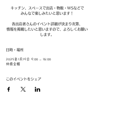
キッチン、スペースで出店・物販・WSなどで
みんなで楽しみたいと思います！
各出店者さんのイベント詳細が決まり次第、
情報を掲載したいと思いますので、よろしくお願い
します。
日時・場所
2025年1月19日 9:00 – 16:00
仲庭全館
このイベントをシェア
​事業主：里 義信
担当者：里 孝信
Web管理者：高橋 真由美​
営業時間 9:00-21:00