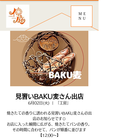
ME
NU
見習いBAKU麦さん出店
6月02日(火)
  |  
「工房」
焼きたての香りに誘われる見習いBAKU麦さんの出
店のお知らせです🍞
お店に入った瞬間に広がる、焼きたてパンの香り。
その時間に合わせて、パンが順番に並びます
【12:00～】