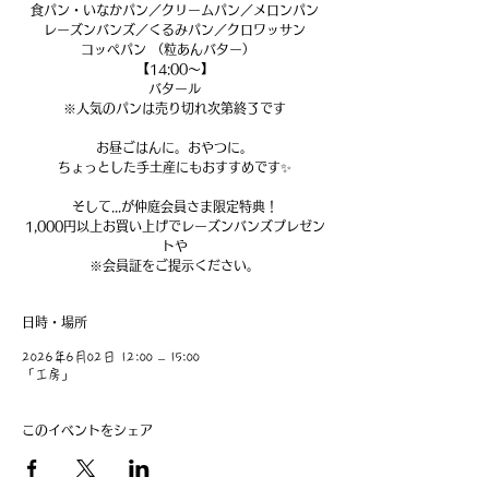
食パン・いなかパン／クリームパン／メロンパン
レーズンバンズ／くるみパン／クロワッサン
コッペパン （粒あんバター）
【14:00～】
バタール
※人気のパンは売り切れ次第終了です
お昼ごはんに。おやつに。
ちょっとした手土産にもおすすめです✨
そして...が仲庭会員さま限定特典！
1,000円以上お買い上げでレーズンバンズプレゼン
トや
※会員証をご提示ください。
日時・場所
2026年6月02日 12:00 – 15:00
「工房」
このイベントをシェア