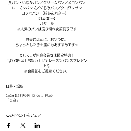
食パン・いなかパン／クリームパン／メロンパン
レーズンバンズ／くるみパン／クロワッサン
コッペパン （粒あんバター）
【14:00～】
バタール
※人気のパンは売り切れ次第終了です
お昼ごはんに。おやつに。
ちょっとした手土産にもおすすめです✨
そして...が仲庭会員さま限定特典！
1,000円以上お買い上げでレーズンバンズプレゼン
トや
※会員証をご提示ください。
日時・場所
2026年5月30日 12:00 – 15:00
「工房」
このイベントをシェア