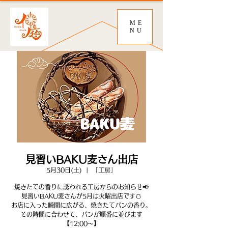
ME
NU
見習いBAKU麦さん出店
5月30日(土)
  |  
「工房」
焼きたての香りに誘われる工房からのお知らせ📢
見習いBAKU麦さんが5月は火曜出店です🍞
お店に入った瞬間に広がる、焼きたてパンの香り。
その時間に合わせて、パンが順番に並びます
【12:00～】