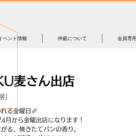
イベント情報
仲庭について
会員専
KU麦さん出店
房」
れる金曜日🥖
が4月から金曜出店になります！
広がる、焼きたてパンの香り。