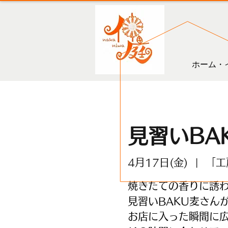
ホーム・
見習いBA
4月17日(金)
  |  
「工
焼きたての香りに誘わ
見習いBAKU麦さん
お店に入った瞬間に