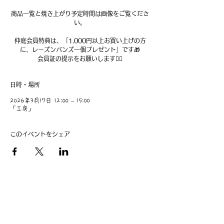
商品一覧と焼き上がり予定時間は画像をご覧くださ
い。
仲庭会員特典は、「1.000円以上お買い上げの方
に、レーズンバンズ一個プレゼント」です🎁
日時・場所
2026年3月17日 12:00 – 15:00
「工房」
このイベントをシェア
​事業主：里 義信
担当者：里 孝信
Web管理者：高橋 真由美​
営業時間 9:00-21:00