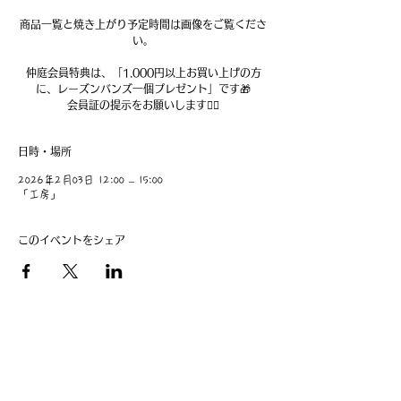
商品一覧と焼き上がり予定時間は画像をご覧くださ
い。
仲庭会員特典は、「1.000円以上お買い上げの方
に、レーズンバンズ一個プレゼント」です🎁
日時・場所
2026年2月03日 12:00 – 15:00
「工房」
このイベントをシェア
​事業主：里 義信
担当者：里 孝信
Web管理者：高橋 真由美​
営業時間 9:00-21:00