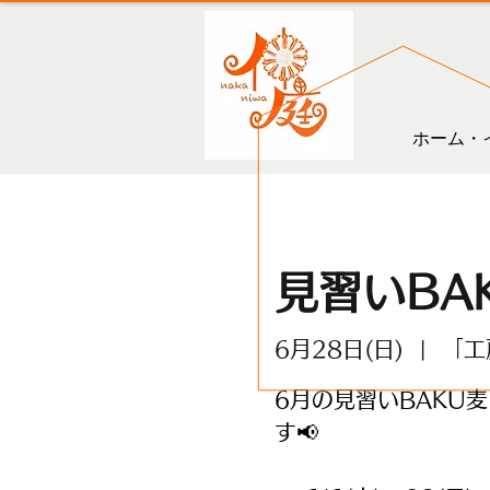
ホーム・
見習いBA
6月28日(日)
  |  
「工
6月の見習いBAKU
す📢