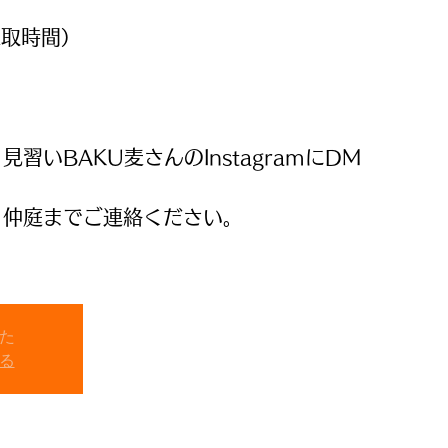
（受取時間）
習いBAKU麦さんのInstagramにDM
、仲庭までご連絡ください。
た
る