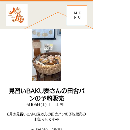
ME
NU
見習いBAKU麦さんの田舎パ
ンの予約販売
6月06日(土)
  |  
「工房」
6月の見習いBAKU麦さんの田舎パンの予約販売の
お知らせです📢
📅 6/6(土)、28(日)