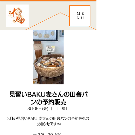
ME
NU
見習いBAKU麦さんの田舎パ
ンの予約販売
3月06日(金)
  |  
「工房」
3月の見習いBAKU麦さんの田舎パンの予約販売の
お知らせです📢
📅 3/6、20（金）