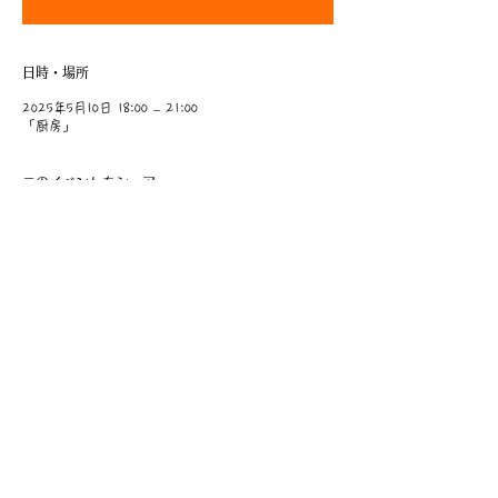
日時・場所
2025年5月10日 18:00 – 21:00
「厨房」
このイベントをシェア
​事業主：里 義信
担当者：里 孝信
Web管理者：高橋 真由美​
営業時間 9:00-21:00
〒997-0034
山形県鶴岡市本町1-7-29
TEL
0235-25-8516
お問い合わせ