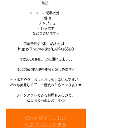
🇰🇷
メニューに記載以外に
・焼肉
・チャプチェ
・トッポギ
などございます✨
事前予約やお問い合わせは、
https://line.me/ti/p/EAlKAs6SB0
李さんのLINEまでお願いします🙇‍♀️
本場の韓国料理を仲庭で楽しめます✨
トッポギやラーメンとかは少し辛いんですが、
どれも美味しくて、一度食べたらハマります💗
テイクアウトできる料理もあるので、
受付が終了しました
他のイベントを見る