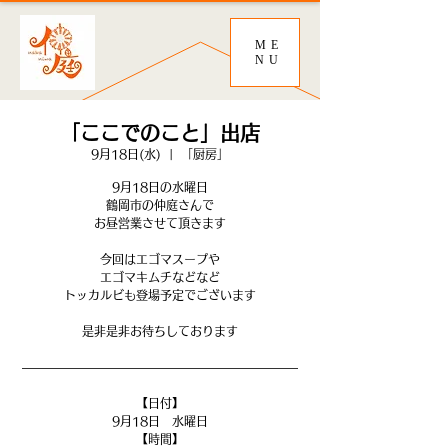
ME
NU
「ここでのこと」出店
9月18日(水)
  |  
「厨房」
9月18日の水曜日
鶴岡市の仲庭さんで
お昼営業させて頂きます
今回はエゴマスープや
エゴマキムチなどなど
トッカルビも登場予定でございます
是非是非お待ちしております
———————————————————————
【日付】
9月18日 水曜日
【時間】