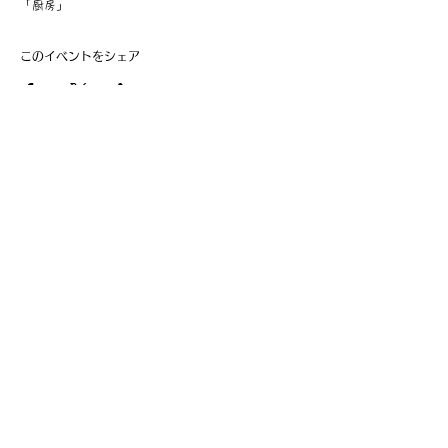
「厨房」
このイベントをシェア
​事業主：里 義信
担当者：里 孝信
Web管理者：高橋 真由美​
営業時間 9:00-21:00
〒997-0034
山形県鶴岡市本町1-7-29
TEL
0235-25-8516
お問い合わせ
Information
会員費の支払い
会員登録
利用規約
特定商取引法に基づく表記