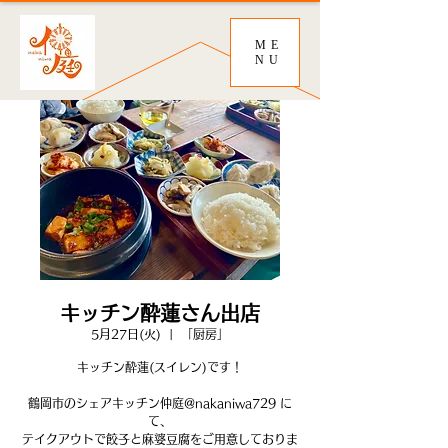
ME
NU
キッチン酔蓮さん出店
5月27日(火)
  |  
「厨房」
キッチン酔蓮(スイレン)です！
鶴岡市のシェアキッチン仲庭@nakaniwa729 に
て、
テイクアウトで餃子と麻婆豆腐をご用意しておりま