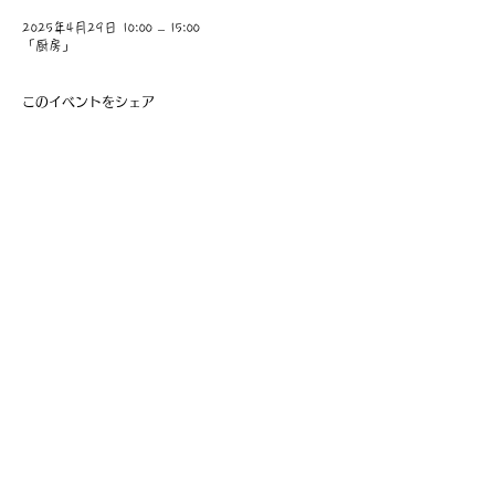
2025年4月29日 10:00 – 15:00
「厨房」
このイベントをシェア
​事業主：里 義信
担当者：里 孝信
Web管理者：高橋 真由美​
営業時間 9:00-21:00
〒997-0034
山形県鶴岡市本町1-7-29
TEL
0235-25-8516
お問い合わせ
Information
会員費の支払い
会員登録
利用規約
特定商取引法に基づく表記