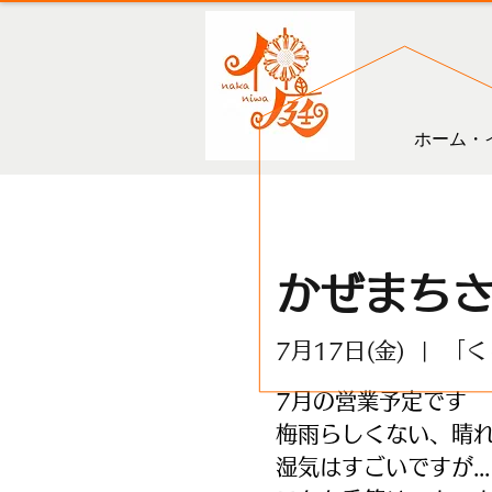
ホーム・
かぜまち
7月17日(金)
  |  
「く
7月の営業予定です
梅雨らしくない、晴
湿気はすごいですが...