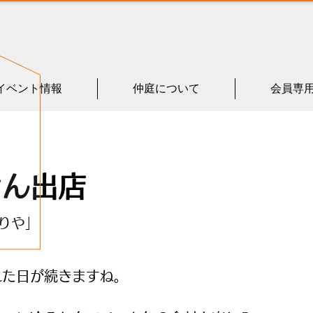
イベント情報
仲庭について
会員専
さん出店
りや」
れた日が続きますね。