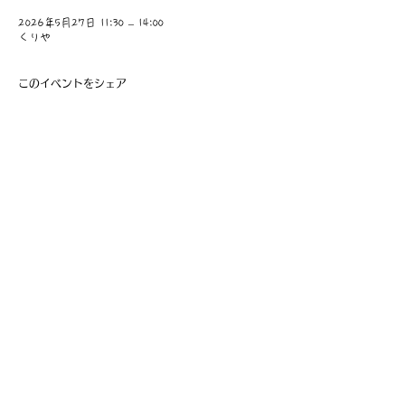
2026年5月27日 11:30 – 14:00
くりや
このイベントをシェア
​事業主：里 義信
担当者：里 孝信
Web管理者：高橋 真由美​
営業時間 9:00-21:00
〒997-0034
山形県鶴岡市本町1-7-29
TEL
0235-25-8516
お問い合わせ
Information
会員費の支払い
会員登録
利用規約
特定商取引法に基づく表記