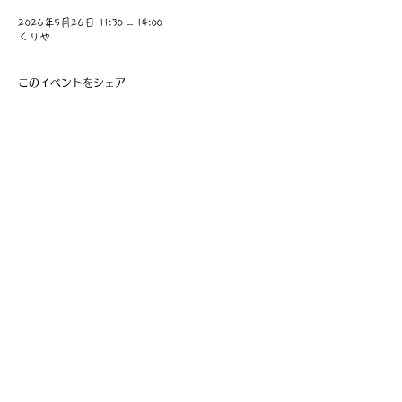
2026年5月26日 11:30 – 14:00
くりや
このイベントをシェア
​事業主：里 義信
担当者：里 孝信
Web管理者：高橋 真由美​
営業時間 9:00-21:00
〒997-0034
山形県鶴岡市本町1-7-29
TEL
0235-25-8516
お問い合わせ
Information
会員費の支払い
会員登録
利用規約
特定商取引法に基づく表記