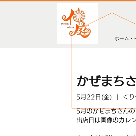
ホーム・
かぜまち
5月22日(金)
  |  
くり
5月のかぜまちさんの
出店日は画像のカレ