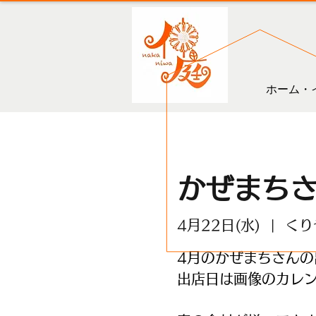
ホーム・
かぜまち
4月22日(水)
  |  
くり
4月のかぜまちさんの
出店日は画像のカレ