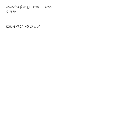
2026年4月21日 11:30 – 14:00
くりや
このイベントをシェア
​事業主：里 義信
担当者：里 孝信
Web管理者：高橋 真由美​
営業時間 9:00-21:00
〒997-0034
山形県鶴岡市本町1-7-29
TEL
0235-25-8516
お問い合わせ
Information
会員費の支払い
会員登録
利用規約
特定商取引法に基づく表記