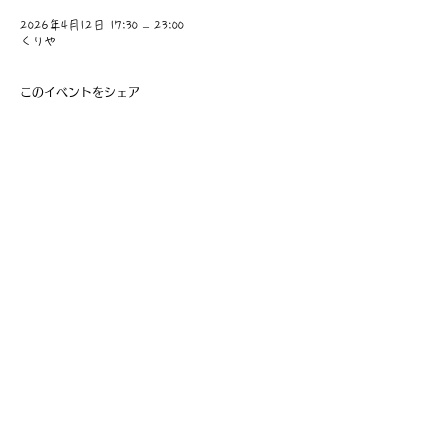
2026年4月12日 17:30 – 23:00
くりや
このイベントをシェア
​事業主：里 義信
担当者：里 孝信
Web管理者：高橋 真由美​
営業時間 9:00-21:00
〒997-0034
山形県鶴岡市本町1-7-29
TEL
0235-25-8516
お問い合わせ
Information
会員費の支払い
会員登録
利用規約
特定商取引法に基づく表記