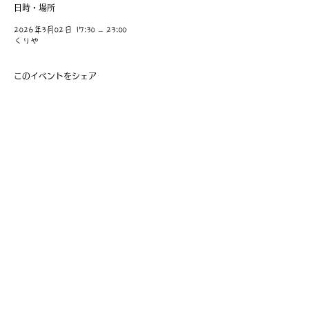
日時・場所
2026年3月02日 17:30 – 23:00
くりや
このイベントをシェア
​事業主：里 義信
担当者：里 孝信
Web管理者：高橋 真由美​
営業時間 9:00-21:00
〒997-0034
山形県鶴岡市本町1-7-29
TEL
0235-25-8516
お問い合わせ
Information
会員費の支払い
会員登録
利用規約