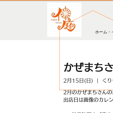
ホーム・
かぜまち
2月15日(日)
  |  
くり
2月のかぜまちさんの
出店日は画像のカレ