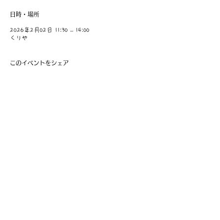
日時・場所
2026年2月02日 11:30 – 14:00
くりや
このイベントをシェア
​事業主：里 義信
担当者：里 孝信
Web管理者：高橋 真由美​
営業時間 9:00-21:00
〒997-0034
山形県鶴岡市本町1-7-29
TEL
0235-25-8516
お問い合わせ
Information
会員費の支払い
会員登録