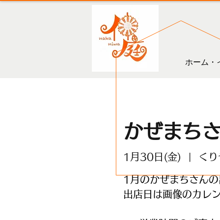
ホーム・
かぜまち
1月30日(金)
  |  
くり
1月のかぜまちさんの
出店日は画像のカレ