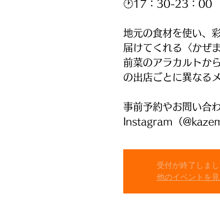
🕐17：30-23：00
地元の食材を使い、
届けてくれる〈かぜ
前菜のアラカルトか
の出店ごとに異なる
事前予約やお問い合
Instagram（@kaze
受付が終了しまし
他のイベントを見