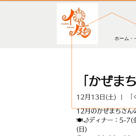
ホーム・
「かぜま
12月13日(土)
  |  
「
12月のかぜまちさん
🍽️🌙ディナー：5-7(金
(日)