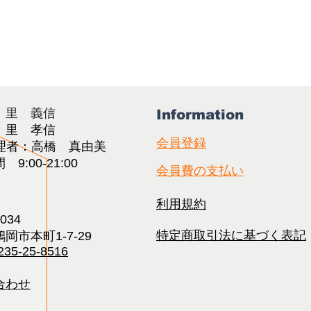
：里 義信
Information
：里 孝信
会員登録
理者：高橋 真由美​
9:00-21:00
会員費の支払い
利用規約
0034
特定商取引法に基づく表記
岡市本町1-7-29
235-25-8516
合わせ