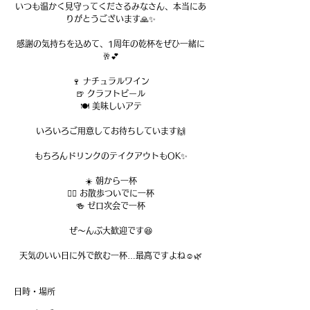
いつも温かく見守ってくださるみなさん、本当にあ
りがとうございます🙏✨
感謝の気持ちを込めて、1周年の乾杯をぜひ一緒に
🥂💕
🍷 ナチュラルワイン
🍺 クラフトビール
🍽️ 美味しいアテ
いろいろご用意してお待ちしています🙌
もちろんドリンクのテイクアウトもOK✨
☀️ 朝から一杯
🚶‍♀️ お散歩ついでに一杯
🍻 ゼロ次会で一杯
ぜ〜んぶ大歓迎です😆
天気のいい日に外で飲む一杯…最高ですよね☺️🌿
日時・場所