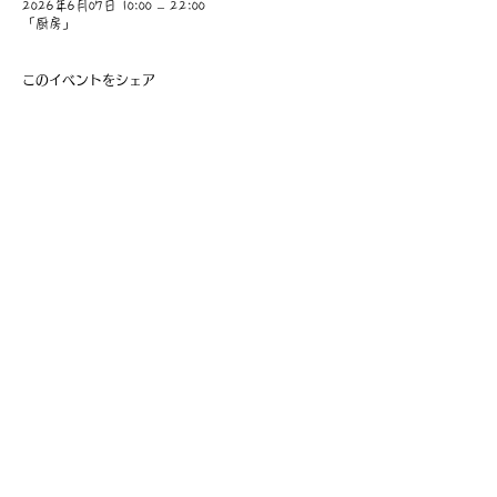
2026年6月07日 10:00 – 22:00
「厨房」
このイベントをシェア
​事業主：里 義信
担当者：里 孝信
Web管理者：高橋 真由美​
営業時間 9:00-21:00
〒997-0034
山形県鶴岡市本町1-7-29
TEL
0235-25-8516
お問い合わせ
Information
会員費の支払い
会員登録
利用規約
特定商取引法に基づく表記