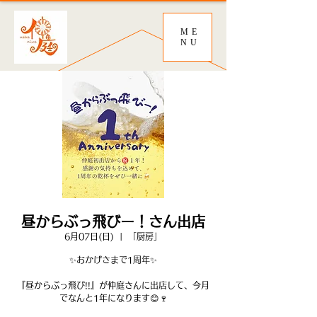
ME
NU
昼からぶっ飛びー！さん出店
6月07日(日)
  |  
「厨房」
✨おかげさまで1周年✨
『昼からぶっ飛び!!』が仲庭さんに出店して、今月
でなんと1年になります😊🍷