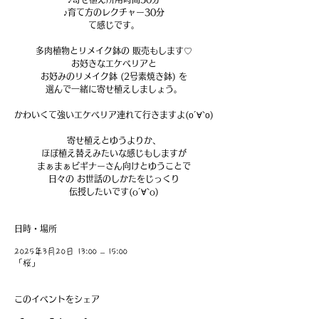
♪育て方のレクチャー30分
て感じです。
多肉植物とリメイク鉢の 販売もします♡
お好きなエケベリアと
お好みのリメイク鉢 (2号素焼き鉢) を
選んで一緒に寄せ植えしましょう。
かわいくて強いエケベリア連れて行きますよ(о´∀`о)
寄せ植えとゆうよりか、
ほぼ植え替えみたいな感じもしますが
まぁまぁビギナーさん向けとゆうことで
日々の お世話のしかたをじっくり
伝授したいです(o´∀`o)
日時・場所
2025年3月20日 13:00 – 15:00
「桜」
このイベントをシェア