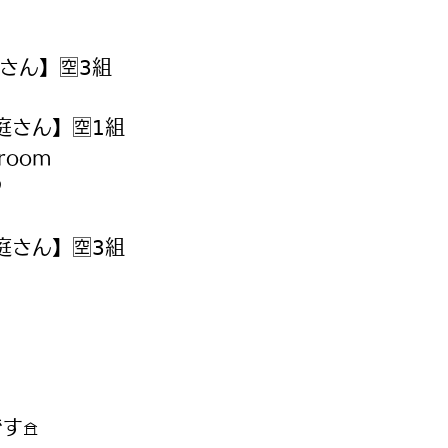
さん】🈳𝟥組
庭さん】🈳𝟣組
eroom
♡
庭さん】🈳𝟥組
す𖠿