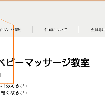
イベント情報
仲庭について
会員専
i- ベビーマッサージ教室
」
ふれあえる♡︴
と軽くなる♡︴