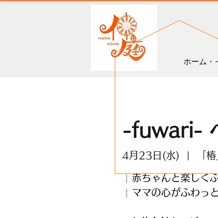
ホーム・
-fuwar
4月23日(水)
  |  
「椿
︴赤ちゃんと楽しく
︴ママの心がふわっ