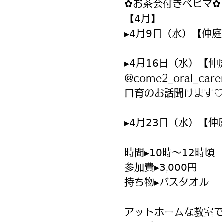
✿お茶会付きベビマ✿
【𝟦月】
▸𝟦月𝟫日（水）【仲庭
▸𝟦月𝟣𝟨日（水）【仲
@come2_oral_car
口育のお話聞けます
▸𝟦月𝟤𝟥日（水）【仲
時間▸𝟣𝟢時〜𝟣𝟤時頃
参加費▸𝟥,𝟢𝟢𝟢円
持ち物▸バスタオル
アットホームな教室で