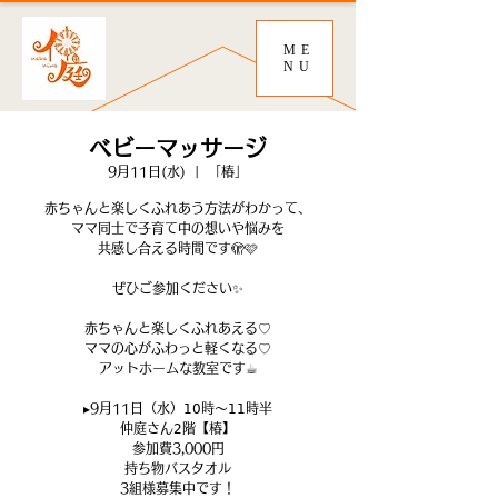
ME
NU
ベビーマッサージ
9月11日(水)
  |  
「椿」
赤ちゃんと楽しくふれあう方法がわかって、
ママ同士で子育て中の想いや悩みを
共感し合える時間です🫣🩷
ぜひご参加ください✨
赤ちゃんと楽しくふれあえる♡
ママの心がふわっと軽くなる♡
アットホームな教室です☕︎
▸9月11日（水）𝟣𝟢時〜𝟣𝟣時半
仲庭さん𝟤階【椿】
参加費3,000円
持ち物バスタオル
3組様募集中です！