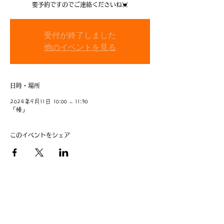
要予約ですのでご連絡くださいね💓
受付が終了しました
他のイベントを見る
日時・場所
2024年9月11日 10:00 – 11:30
「椿」
このイベントをシェア
​事業主：里 義信
担当者：里 孝信
Web管理者：高橋 真由美​
営業時間 9:00-21:00