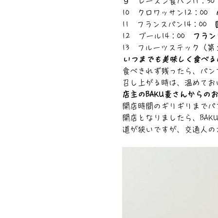
９　レーズン食パン11：30
10　クロワッサン12：00　
11　フランスパン14：00　
12　ブール14：00　
フラン
13　フルーツステック（第１
いつまでも美味しく食べる
食べきれず残ったら、パン
召し上がる時は、温めてお
店主のBAKU麦さんからの
開店時間のギリギリまでパ
開店となりましたら、BA
道が狭いですが、交通人の