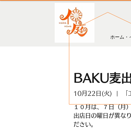
ホーム・
BAKU麦
10月22日(火)
  |  
「
１０月は、７日（月
出店日の曜日が異な
ださい。