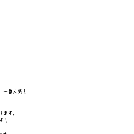
。
、一番人気！
ります。
す！