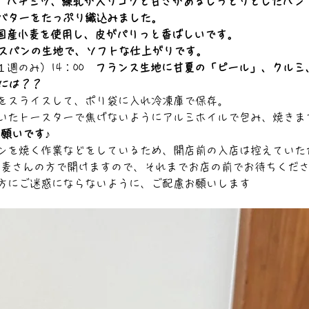
　
ハチミツ、練乳が入りコクと甘さがあるしっとりとしたパン
バターをたっぷり織込みました。
国産小麦を使用し、皮がパリっと香ばしいです。
スパンの生地で、ソフトな仕上がりです。
週のみ）14：00　
フランス生地に甘夏の「ピール」、クルミ
には？？
をスライスして、ポリ袋に入れ冷凍庫で保存。
いたトースターで焦げないようにアルミホイルで包み、焼きま
お願いです♪
ンを焼く作業などをしているため、開店前の入店は控えていた
KU麦さんの方で開けますので、それまでお店の前でお待ちくだ
方にご迷惑にならないように、ご配慮お願いします