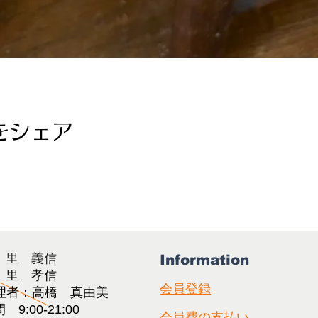
をシェア
：里 義信
Information
：里 孝信
会員登録
理者：高橋 真由美​
9:00-21:00
会員費の支払い