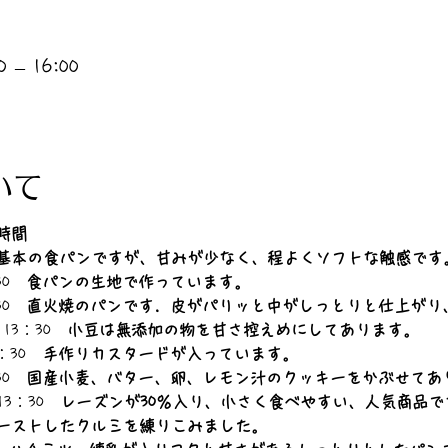
 – 16:00
いて
時間
基本の食パンですが、甘みが少なく、程よくソフトな触感です
30　
食パンの生地で作っています。
30　
直火焼のパンです．皮がパリッと中がしっとりと仕上がり
13：30　
小豆は無添加の物を甘さ控えめにしてあります。
：30　
手作りカスタードが入っています。
30　
国産小麦、バター、卵、レモン汁のクッキーをかぶせてあ
13：30　
レーズンが30％入り、小さく食べやすい、人気商品で
ーストしたクルミを練りこみました。