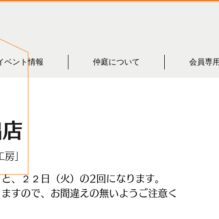
イベント情報
仲庭について
会員専
出店
工房」
）と、２２日（火）の2回になります。
りますので、お間違えの無いようご注意く