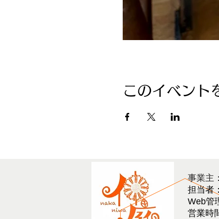
このイベント
​事業主
担当者
Web管
営業時間 