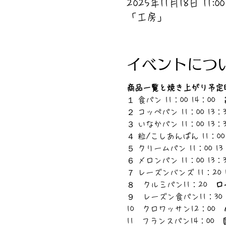
2025年11月18日 11:00 
「工房」
イベントにつ
商品一覧と焼き上がり予定
１ 食パン 11：00 14：00　
２ コッペパン 11：00 13：
３ いなかパン 11：00 13：
４ 粒/こしあんぱん 11：00 
５ クリームパン 11：00 13
６ メロンパン 11：00 13：
７ レーズンバンズ 11：20 
８　クルミパン11：20　
ロ
９　レーズン食パン11：30
10　クロワッサン12：00　
11　フランスパン14：00　