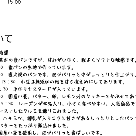
– 15:00
いて
時間
基本の食パンですが、甘みが少なく、程よくソフトな触感です
30　
食パンの生地で作っています。
30　
直火焼のパンです．皮がパリッと中がしっとりと仕上がり
13：30　
小豆は無添加の物を甘さ控えめにしてあります。
：30　
手作りカスタードが入っています。
30　
国産小麦、バター、卵、レモン汁のクッキーをかぶせてあ
13：30　
レーズンが30％入り、小さく食べやすい、人気商品で
ーストしたクルミを練りこみました。
　
ハチミツ、練乳が入りコクと甘さがあるしっとりとしたパン
バターをたっぷり織込みました。
国産小麦を使用し、皮がパリっと香ばしいです。