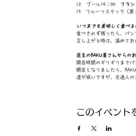
12　ブール14：00　
フラン
13　フルーツステック（第１
いつまでも美味しく食べる
食べきれず残ったら、パン
召し上がる時は、温めてお
店主のBAKU麦さんからの
開店時間のギリギリまでパ
開店となりましたら、BA
道が狭いですが、交通人の
このイベント