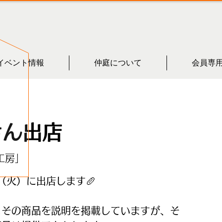
イベント情報
仲庭について
会員専
さん出店
工房」
（火）に出店します🥖
とその商品を説明を掲載していますが、そ