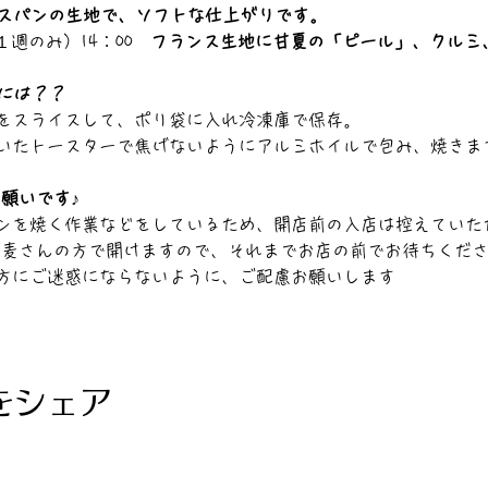
スパンの生地で、ソフトな仕上がりです。
週のみ）14：00　
フランス生地に甘夏の「ピール」、クルミ
には？？
をスライスして、ポリ袋に入れ冷凍庫で保存。
いたトースターで焦げないようにアルミホイルで包み、焼きま
お願いです♪
ンを焼く作業などをしているため、開店前の入店は控えていた
KU麦さんの方で開けますので、それまでお店の前でお待ちくだ
方にご迷惑にならないように、ご配慮お願いします
をシェア