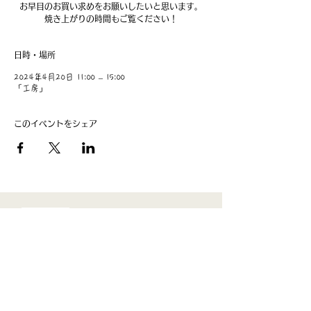
お早目のお買い求めをお願いしたいと思います。
焼き上がりの時間もご覧ください！
日時・場所
2024年4月20日 11:00 – 15:00
「工房」
このイベントをシェア
​事業主：里 義信
担当者：里 孝信
Web管理者：高橋 真由美​
営業時間 9:00-21:00
〒997-0034
山形県鶴岡市本町1-7-29
TEL
0235-25-8516
お問い合わせ