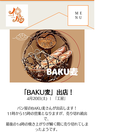
ME
NU
「BAKU麦」出店！
4月20日(土)
  |  
「工房」
パン屋のBAKU麦さんが出店します！
11時から15時の営業となりますが、売り切れ続出
で、
最後の14時の焼き上がりが瞬く間に売り切れてしま
ったようです。