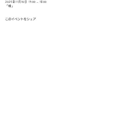
2025年11月16日 13:00 – 18:00
「椿」
このイベントをシェア
​事業主：里 義信
担当者：里 孝信
Web管理者：高橋 真由美​
営業時間 9:00-21:00
〒997-0034
山形県鶴岡市本町1-7-29
TEL
0235-25-8516
お問い合わせ
Information
会員費の支払い
会員登録
利用規約
特定商取引法に基づく表記