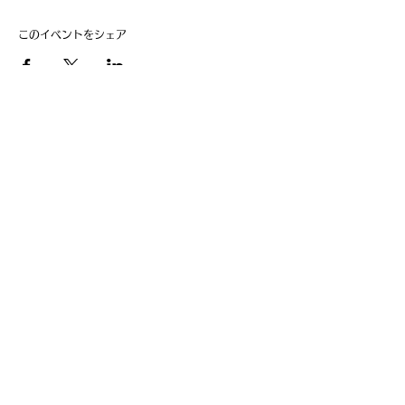
このイベントをシェア
​事業主：里 義信
担当者：里 孝信
Web管理者：高橋 真由美​
営業時間 9:00-21:00
〒997-0034
山形県鶴岡市本町1-7-29
TEL
0235-25-8516
お問い合わせ
Information
会員費の支払い
会員登録
利用規約
特定商取引法に基づく表記
Follow us