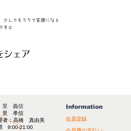
、少しでもラクで笑顔になる
です☺
をシェア
：里 義信
Information
：里 孝信
会員登録
理者：高橋 真由美​
9:00-21:00
会員費の支払い