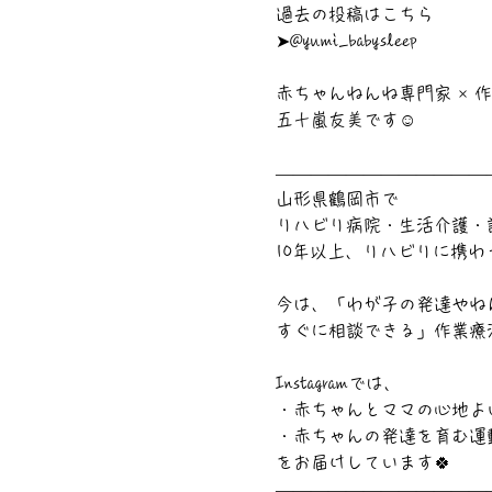
過去の投稿はこちら
➤@yumi_babysleep
赤ちゃんねんね専門家 × 
五十嵐友美です☺
――――――――――――
山形県鶴岡市で
リハビリ病院・生活介護・
10年以上、リハビリに携わ
今は、「わが子の発達やねん
すぐに相談できる」作業療
Instagramでは、
・赤ちゃんとママの心地よ
・赤ちゃんの発達を育む運
をお届けしています🍀
――――――――――――