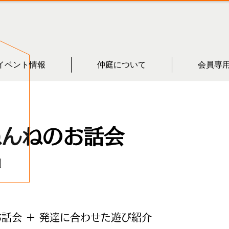
イベント情報
仲庭について
会員専
ねんねのお話会
」
話会 ＋ 発達に合わせた遊び紹介