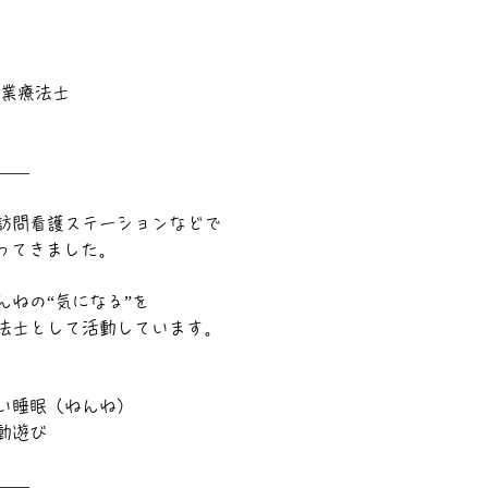
作業療法士
――
訪問看護ステーションなどで
ってきました。
ねの“気になる”を
法士として活動しています。
い睡眠（ねんね）
動遊び
――