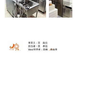
​事業主：里 義信
担当者：里 孝信
Web管理者：高橋 真由美​
営業時間 9:00-21:00
〒997-0034
山形県鶴岡市本町1-7-29
TEL
0235-25-8516
お問い合わせ
Information
会員費の支払い
会員登録
利用規約
特定商取引法に基づく表記
Follow us