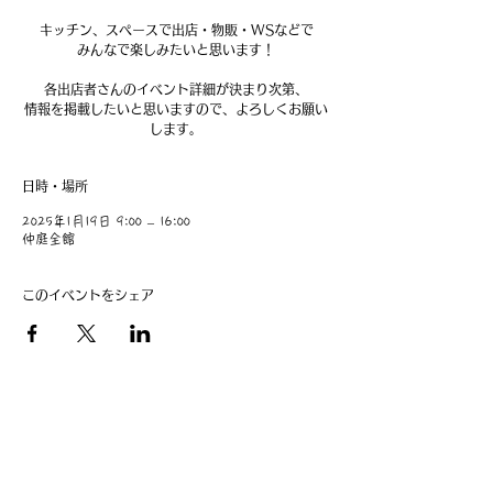
キッチン、スペースで出店・物販・WSなどで
みんなで楽しみたいと思います！
各出店者さんのイベント詳細が決まり次第、
情報を掲載したいと思いますので、よろしくお願い
します。
日時・場所
2025年1月19日 9:00 – 16:00
仲庭全館
このイベントをシェア
​事業主：里 義信
担当者：里 孝信
Web管理者：高橋 真由美​
営業時間 9:00-21:00